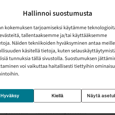
Hallinnoi suostumusta
an kokemuksen tarjoamiseksi käytämme teknologioit
evästeitä, tallentaaksemme ja/tai käyttääksemme
 kahvit
ietoja. Näiden tekniikoiden hyväksyminen antaa meille
lisuuden käsitellä tietoja, kuten selauskäyttäytymistä
llisiä tunnuksia tällä sivustolla. Suostumuksen jättämi
Sukunimi
taminen voi vaikuttaa haitallisesti tiettyihin ominais
mintoihin.
ti
Hyväksy
Kiellä
Näytä asetu
hköpostiosoite
Vahvista sähköpostiosoite