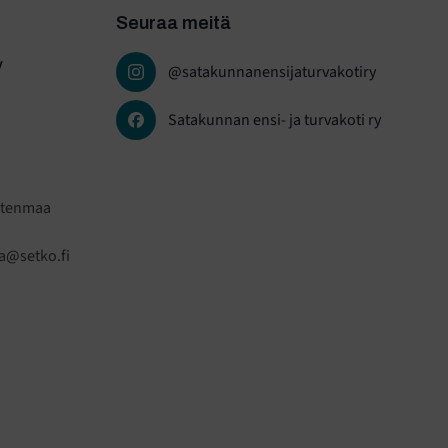
Seuraa meitä
y
@satakunnanensijaturvakotiry
Satakunnan ensi- ja turvakoti ry
stenmaa
a@setko.fi