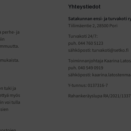
Yhteystiedot
Satakunnan ensi- ja turvakoti r
Tiilimäentie 2, 28500 Pori
a perhe- ja
Turvakoti 24/7:
iin
puh. 044 760 5123
hemmuutta.
sähköposti: turvakoti@setko.fi
 mukaista.
Toiminnanjohtaja Kaarina Lato
puh. 040 549 0919
sähköposti: kaarina.latostenma
Y-tunnus: 0137316-7
 tuki ja
tettyä myös
Rahankeräyslupa RA/2021/1337
n voi tulla
ksien
kostojen