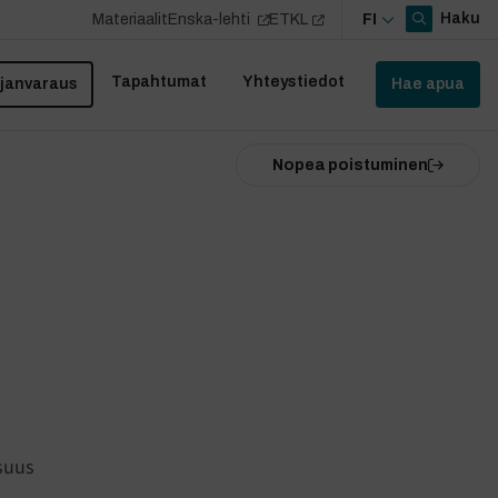
Haku
Materiaalit
Enska-lehti
ETKL
FI
Tapahtumat
Yhteystiedot
janvaraus
Hae apua
Nopea poistuminen
isuus