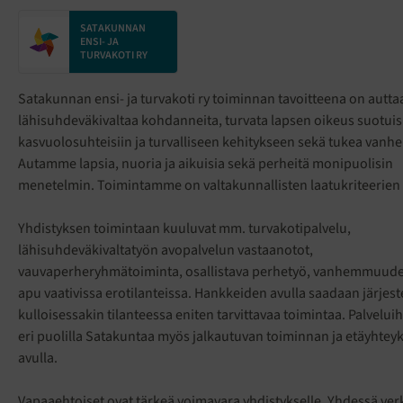
SATAKUNNAN
ENSI- JA
TURVAKOTI RY
Satakunnan ensi- ja turvakoti ry toiminnan tavoitteena on autta
lähisuhdeväkivaltaa kohdanneita, turvata lapsen oikeus suotuis
kasvuolosuhteisiin ja turvalliseen kehitykseen sekä tukea van
Autamme lapsia, nuoria ja aikuisia sekä perheitä monipuolisin
menetelmin. Toimintamme on valtakunnallisten laatukriteerien
Yhdistyksen toimintaan kuuluvat mm. turvakotipalvelu,
lähisuhdeväkivaltatyön avopalvelun vastaanotot,
vauvaperheryhmätoiminta, osallistava perhetyö, vanhemmuuden
apu vaativissa erotilanteissa. Hankkeiden avulla saadaan järjes
kulloisessakin tilanteessa eniten tarvittavaa toimintaa. Palveluihi
eri puolilla Satakuntaa myös jalkautuvan toiminnan ja etäyhtey
avulla.
Vapaaehtoiset ovat tärkeä voimavara yhdistykselle. Yhdessä ver