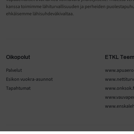
kanssa toimimme lähiturvallisuuden ja perheiden puolestapuh
ehkäisemme lähisuhdeväkivaltaa.
Oikopolut
ETKL Teem
Palvelut
www.apuaeroo
Esikon vuokra-asunnot
www.nettiturva
Tapahtumat
www.onksok.f
www.vauvaper
www.enskaleht
© Ensi- ja turvakotien liitto 2025
Tietosuojaselosteet
.
Evästeet
.
E