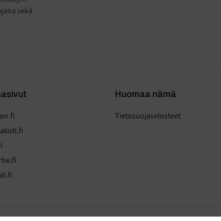
ujana sekä
asivut
Huomaa nämä
n.fi
Tietosuojaselosteet
koti.fi
i
he.fi
i.fi
västeasetukset.