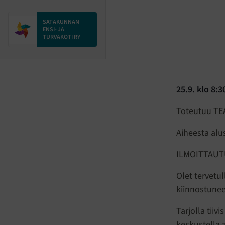
SATAKUNNAN
ENSI- JA
TURVAKOTI RY
25.9. klo 8:3
Toteutuu TEA
Aiheesta alu
ILMOITTAUT
Olet tervetu
kiinnostune
Tarjolla tiiv
keskustella 