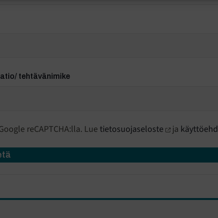
tio/ tehtävänimike
 Google reCAPTCHA:lla. Lue
tietosuojaseloste
ja
käyttöehd