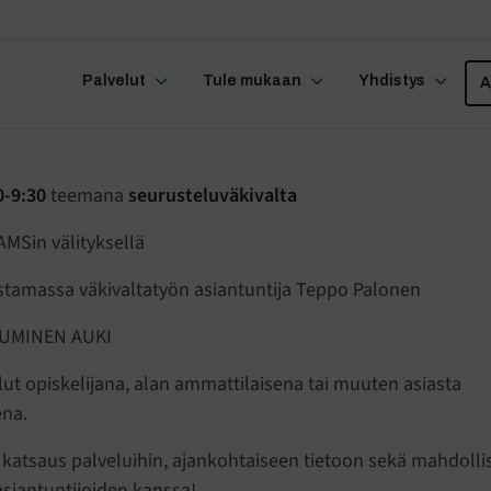
Palvelut
Tule mukaan
Yhdistys
A
0-9:30
teemana
seurusteluväkivalta
MSin välityksellä
stamassa väkivaltatyön asiantuntija Teppo Palonen
UMINEN AUKI
llut opiskelijana, alan ammattilaisena tai muuten asiasta
ena.
is katsaus palveluihin, ajankohtaiseen tietoon sekä mahdoll
asiantuntijoiden kanssa!