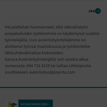
Jaa
Hei,olettehan huomanneet, että väkivaltatyön
avopalveluiden työtiimimme on täydentynyt uudelle
työntekijällä. Uusi avokriisityöntekijämme on
aloittanut työnsä maaliskuussa ja työskentelee
lähisuhdeväkivaltaa kokeneiden
kanssa.Avokriisityöntekijältä voit varailla aikaa
numerosta: 044 716 4219 tai laittaa sähköpostia
osoitteeseen avokriisityo@poentu.com
SATAKUNNAN ENSI-