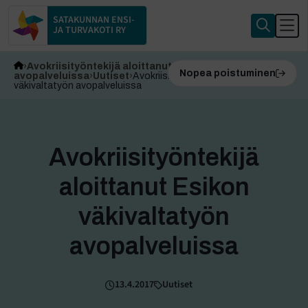
SATAKUNNAN ENSI-
JA TURVAKOTI RY
Avokriisityöntekijä aloittanut Esikon väkivaltatyön
Nopea poistuminen
avopalveluissa
Uutiset
Avokriisityöntekijä aloittanut Esikon
väkivaltatyön avopalveluissa
Avokriisityöntekijä
aloittanut Esikon
väkivaltatyön
avopalveluissa
13.4.2017
Uutiset